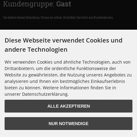
Kundengruppe:
Gast
Sie haben keine Erlaubnis, Preise zu sehen. Erstellen Sie bitte ein Kundenkonto.
Registrieren
Diese Webseite verwendet Cookies und
Anmelden
andere Technologien
Wir verwenden Cookies und ähnliche Technologien, auch von
Hinweis:
Drittanbietern, um die ordentliche Funktionsweise der
Website zu gewährleisten, die Nutzung unseres Angebotes zu
Unsere Angebote richten sich ausschließlich an Unternehmer, §14 BGB.
analysieren und Ihnen ein bestmögliches Einkaufserlebnis
Wir schließen keine Verträge mit Verbrauchern, §13 BGB. Als Gast
können Sie keine Konditionen einsehen.
bieten zu können. Weitere Informationen finden Sie in
unserer Datenschutzerklärung.
Bitte kontaktieren Sie uns für eine Freischaltung Ihrer Firma / Ihres
Gewerbes.
ALLE AKZEPTIEREN
Sie sind bereits Kunde bei uns? Bitte führen Sie die hier folgenden
Schritte aus:
Passwort anpassen
NUR NOTWENDIGE
Muschard24 - Shop für Autoschilder-Rohlinge, Kfz-Kennzeichen-Rohlinge, Funschilder,