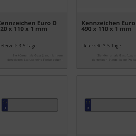
Kennzeichen Euro D
Kennzeichen Euro
520 x 110 x 1 mm
490 x 110 x 1 mm
ieferzeit:
3-5 Tage
Lieferzeit:
3-5 Tage
Sie können als Gast (bzw. mit Ihrem
Sie können als Gast (bzw. m
derzeitigen Status) keine Preise sehen.
derzeitigen Status) keine Preis