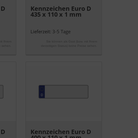
 D
Kennzeichen Euro D
435 x 110 x 1 mm
Lieferzeit:
3-5 Tage
it Ihrem
Sie können als Gast (bzw. mit Ihrem
e sehen.
derzeitigen Status) keine Preise sehen.
 D
Kennzeichen Euro D
400 x 110 x 1 mm