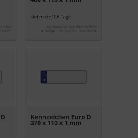
Lieferzeit:
3-5 Tage
it Ihrem
Sie können als Gast (bzw. mit Ihrem
e sehen.
derzeitigen Status) keine Preise sehen.
 D
Kennzeichen Euro D
370 x 110 x 1 mm