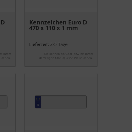
 D
Kennzeichen Euro D
470 x 110 x 1 mm
Lieferzeit:
3-5 Tage
it Ihrem
Sie können als Gast (bzw. mit Ihrem
e sehen.
derzeitigen Status) keine Preise sehen.