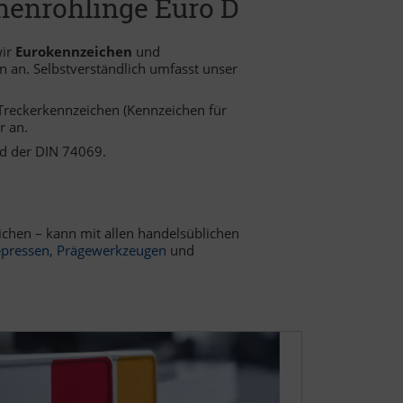
enrohlinge Euro D
wir
Eurokennzeichen
und
 an. Selbstverständlich umfasst unser
Treckerkennzeichen (Kennzeichen für
r an.
nd der DIN 74069.
chen – kann mit allen handelsüblichen
epressen
,
Prägewerkzeugen
und