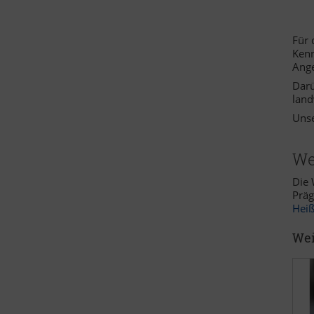
Für 
Kenn
Ange
Darü
land
Unse
We
Die 
Präg
Hei
Wei