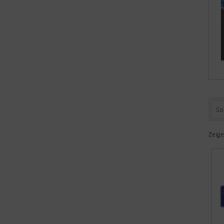
So
Zeig