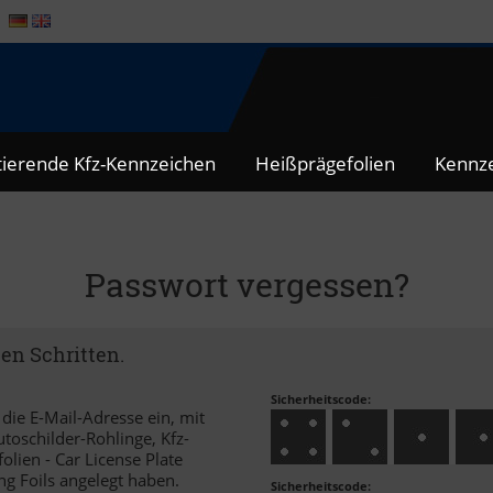
tierende Kfz-Kennzeichen
Heißprägefolien
Kennze
Passwort vergessen?
ten Schritten.
Sicherheitscode:
die E-Mail-Adresse ein, mit
toschilder-Rohlinge, Kfz-
lien - Car License Plate
g Foils angelegt haben.
Sicherheitscode: