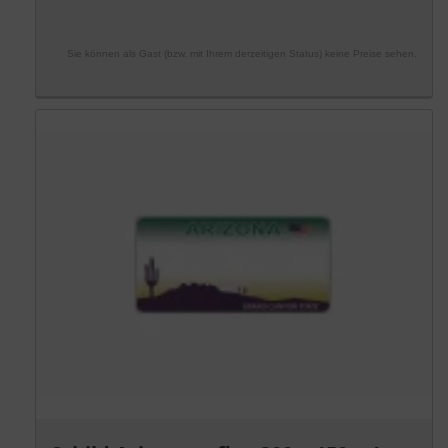
Sie können als Gast (bzw. mit Ihrem derzeitigen Status) keine Preise sehen.