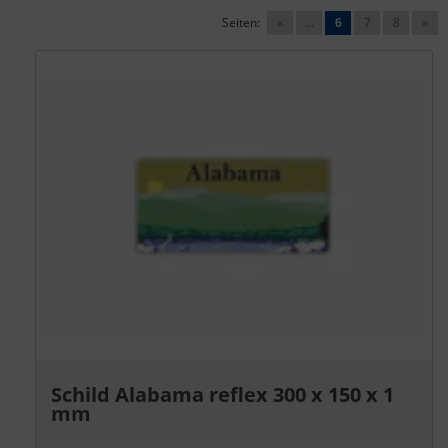
Seiten:
«
...
6
7
8
»
Schild Alabama reflex 300 x 150 x 1
mm