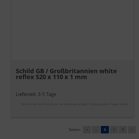
Schild GB / Großbritannien white
reflex 520 x 110 x 1 mm
Lieferzeit:
3-5 Tage
Sie können als Gast (bzw. mit Ihrem derzeitigen Status) keine Preise sehen.
Seiten:
«
...
6
7
8
»