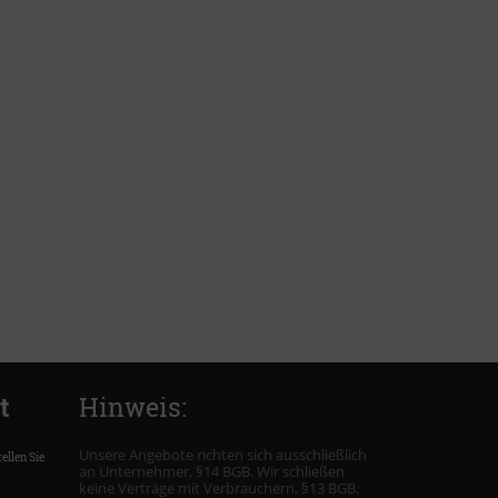
t
Hinweis:
Unsere Angebote richten sich ausschließlich
ellen Sie
an Unternehmer, §14 BGB. Wir schließen
keine Verträge mit Verbrauchern, §13 BGB.