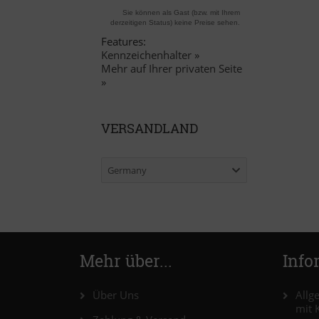
Sie können als Gast (bzw. mit Ihrem
derzeitigen Status) keine Preise sehen.
Features:
Kennzeichenhalter »
Mehr auf Ihrer privaten Seite
»
VERSANDLAND
Germany
Mehr über...
Info
Über Uns
Allg
mit 