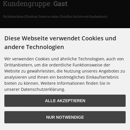
Kundengruppe:
Gast
Sie haben keine Erlaubnis, Preise zu sehen. Erstellen Sie bitte ein Kundenkonto.
Registrieren
Diese Webseite verwendet Cookies und
Anmelden
andere Technologien
Wir verwenden Cookies und ähnliche Technologien, auch von
Hinweis:
Drittanbietern, um die ordentliche Funktionsweise der
Website zu gewährleisten, die Nutzung unseres Angebotes zu
Unsere Angebote richten sich ausschließlich an Unternehmer, §14 BGB.
analysieren und Ihnen ein bestmögliches Einkaufserlebnis
Wir schließen keine Verträge mit Verbrauchern, §13 BGB. Als Gast
können Sie keine Konditionen einsehen.
bieten zu können. Weitere Informationen finden Sie in
unserer Datenschutzerklärung.
Bitte kontaktieren Sie uns für eine Freischaltung Ihrer Firma / Ihres
Gewerbes.
ALLE AKZEPTIEREN
Sie sind bereits Kunde bei uns? Bitte führen Sie die hier folgenden
Schritte aus:
Passwort anpassen
NUR NOTWENDIGE
Muschard24 - Shop für Autoschilder-Rohlinge, Kfz-Kennzeichen-Rohlinge, Funschilder,